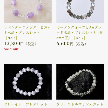
ラベンダーアメシストとカッ
ガーデンクォーツとAAグレ
ト水晶・ブレスレット
ード水晶・ブレスレット（約
［No.3］
8mm玉）［No.7］
13,800
6,600
円（税込）
円（税込）
Sold out
セレナイト・ブレスレット
ブラックトルマリン入カット