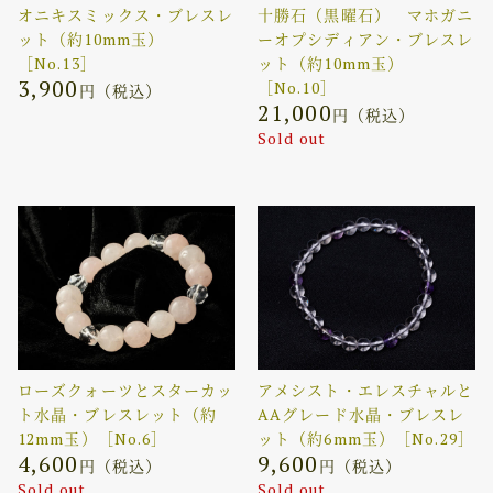
オニキスミックス・ブレスレ
十勝石（黒曜石） マホガニ
ット（約10mm玉）
ーオプシディアン・ブレスレ
［No.13］
ット（約10mm玉）
3,900
［No.10］
円（税込）
21,000
円（税込）
Sold out
ローズクォーツとスターカッ
アメシスト・エレスチャルと
ト水晶・ブレスレット（約
AAグレード水晶・ブレスレ
12mm玉）［No.6］
ット（約6mm玉）［No.29］
4,600
9,600
円（税込）
円（税込）
Sold out
Sold out