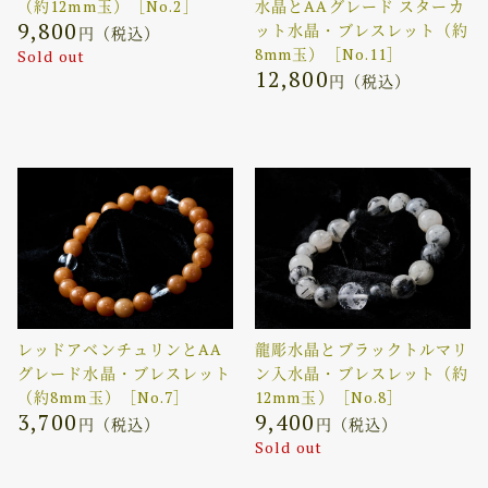
（約12mm玉）［No.2］
水晶とAAグレード スターカ
9,800
ット水晶・ブレスレット（約
円（税込）
8mm玉）［No.11］
Sold out
12,800
円（税込）
レッドアベンチュリンとAA
龍彫水晶とブラックトルマリ
グレード水晶・ブレスレット
ン入水晶・ブレスレット（約
（約8mm玉）［No.7］
12mm玉）［No.8］
3,700
9,400
円（税込）
円（税込）
Sold out