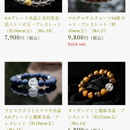
AAグレード水晶と金沢産金
マルチルチルクォーツ64面カ
箔入トンボ玉・ブレスレット
ット・ブレスレット（約
（約10mm玉）［No.28］
10mm玉）［No.27］
7,900
9,800
円（税込）
円（税込）
Sold out
ラピスラズリとヒマラヤ水晶
タイガーアイと龍彫水晶・ブ
AAグレードと龍彫水晶・ブ
レスレット（約12mm玉）
レスレット（約10mm玉）
［No.24］
6,800
［No.25］