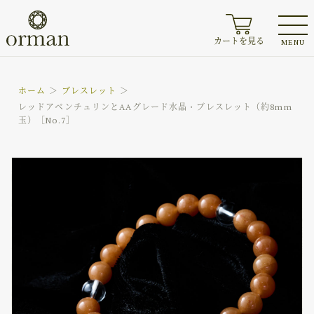
カートを見る
MENU
ホーム
ブレスレット
レッドアベンチュリンとAAグレード水晶・ブレスレット（約8mm
玉）［No.7］