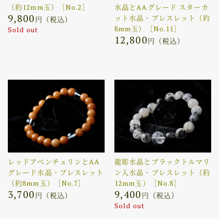
（約12mm玉）［No.2］
水晶とAAグレード スターカ
9,800
ット水晶・ブレスレット（約
円（税込）
8mm玉）［No.11］
Sold out
12,800
円（税込）
レッドアベンチュリンとAA
龍彫水晶とブラックトルマリ
グレード水晶・ブレスレット
ン入水晶・ブレスレット（約
（約8mm玉）［No.7］
12mm玉）［No.8］
3,700
9,400
円（税込）
円（税込）
Sold out