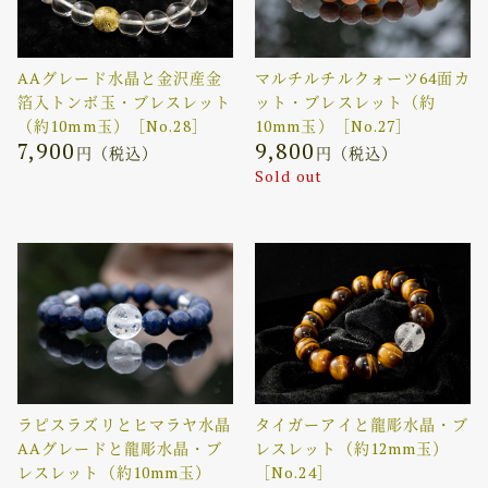
AAグレード水晶と金沢産金
マルチルチルクォーツ64面カ
箔入トンボ玉・ブレスレット
ット・ブレスレット（約
（約10mm玉）［No.28］
10mm玉）［No.27］
7,900
9,800
円（税込）
円（税込）
Sold out
ラピスラズリとヒマラヤ水晶
タイガーアイと龍彫水晶・ブ
AAグレードと龍彫水晶・ブ
レスレット（約12mm玉）
レスレット（約10mm玉）
［No.24］