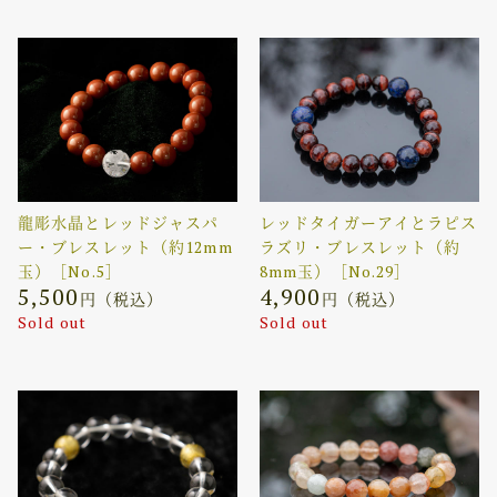
龍彫水晶とレッドジャスパ
レッドタイガーアイとラピス
ー・ブレスレット（約12mm
ラズリ・ブレスレット（約
玉）［No.5］
8mm玉）［No.29］
5,500
4,900
円（税込）
円（税込）
Sold out
Sold out