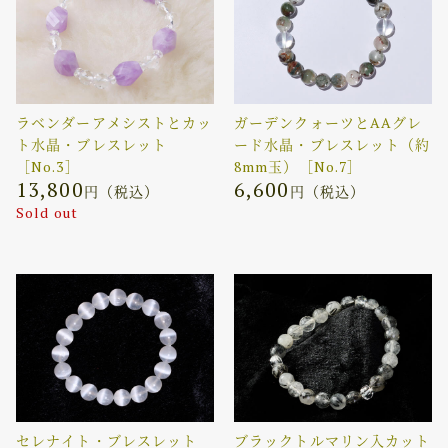
ラベンダーアメシストとカッ
ガーデンクォーツとAAグレ
ト水晶・ブレスレット
ード水晶・ブレスレット（約
［No.3］
8mm玉）［No.7］
13,800
6,600
円（税込）
円（税込）
Sold out
セレナイト・ブレスレット
ブラックトルマリン入カット