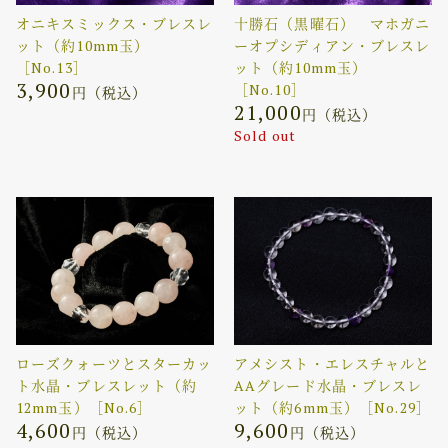
オニキスミックス・ブレスレ
十勝石（黒曜石） マホガニ
ット（約10mm玉）
ーオプシディアン・ブレスレ
［No.13］
ット（約10mm玉）
3,900
［No.10］
円（税込）
21,000
円（税込）
Sold out
ローズクォーツとスターカッ
アメシスト・エレスチャルと
ト水晶・ブレスレット（約
AAグレード水晶・ブレスレ
12mm玉）［No.6］
ット（約6mm玉）［No.29］
4,600
9,600
円（税込）
円（税込）