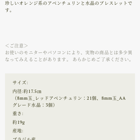
珍しいオレンジ系のアベンチュリンと水晶のブレスレットで
す。
＜ご注意＞
お使いのモニターやパソコンにより、実物の商品とは多少異
なってみえることがあります。 あらかじめご了承ください。
サイズ:
内径:約17.5㎝
（8mm玉_レッドアベンチュリン：21個、8mm玉_AA
グレード水晶：3個）
重さ:
約19g
産地:
ブラジル産