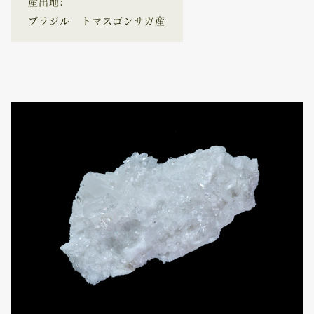
産出地:
ブラジル トマスゴンサガ産