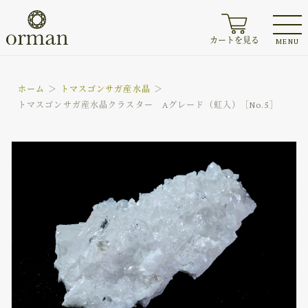
カートを見る
MENU
ホーム
トマスゴンサガ産水晶
トマスゴンサガ産水晶クラスター Aグレード（虹入）［No.5］