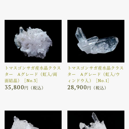
トマスゴンサガ産水晶クラス
トマスゴンサガ産水晶クラス
ター Aグレード（虹入/両
ター Aグレード（虹入/ウ
面結晶）［No.3］
ィンドウ入）［No.1］
35,800
28,900
円（税込）
円（税込）