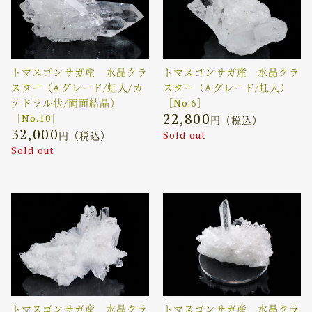
トマスゴンサガ産 水晶クラ
トマスゴンサガ産 水晶クラ
スター（Aグレード/虹入/カ
スター（Aグレード/虹入）
テドラル状/両面結晶）
［No.6］
22,800
［No.10］
円（税込）
32,000
Sold out
円（税込）
Sold out
トマスゴンサガ産 水晶クラ
トマスゴンサガ産 水晶クラ