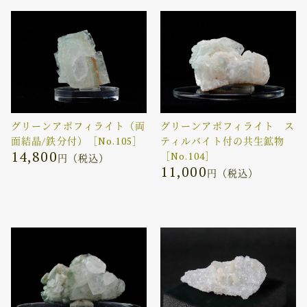
グリーンアポフィライト（両
グリーンアポフィライト ス
面結晶/鉄分付）［No.105］
ティルバイト付の共生鉱物
14,800
［No.104］
円（税込）
11,000
円（税込）