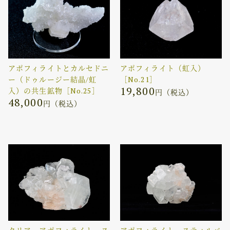
アポフィライトとカルセドニ
アポフィライト（虹入）
ー（ドゥルージー結晶/虹
［No.21］
19,800
入）の共生鉱物［No.25］
円（税込）
48,000
円（税込）