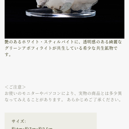
艶のあるホワイト・スティルバイトに、透明感のある綺麗な
グリーンアポフィライトが共生している希少な共生鉱物で
す。
＜ご注意＞
お使いのモニターやパソコンにより、実物の商品とは多少異
なってみえることがあります。 あらかじめご了承ください。
サイズ:
約4㎝×約3㎝×約2.5㎝