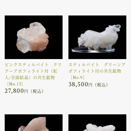
ピンクスティルバイト クリ
スティルバイト グリーンア
アーアポフィライト付（虹
ポフィライト付の共生鉱物
入/全面結晶）の共生鉱物
［No.9］
38,500
［No.13］
円（税込）
27,800
円（税込）