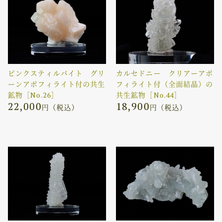
ピンクスティルバイト グリ
カルセドニー クリアーアポ
ーンアポフィライト付の共生
フィライト付（全面結晶）の
鉱物［No.26］
共生鉱物［No.44］
22,000
18,900
円（税込）
円（税込）