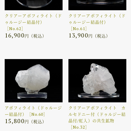
クリアーアポフィライト（ド
クリアーアポフィライト（ド
ゥルージー結晶付）
ゥルージー結晶付）
［No.62］
［No.61］
16,900
13,900
円（税込）
円（税込）
アポフィライト（ドゥルージ
クリアーアポフィライト カ
ー結晶付）［No.60］
ルセドニー付（ドゥルジー結
15,800
晶付/虹入）の共生鉱物
円（税込）
［No.32］