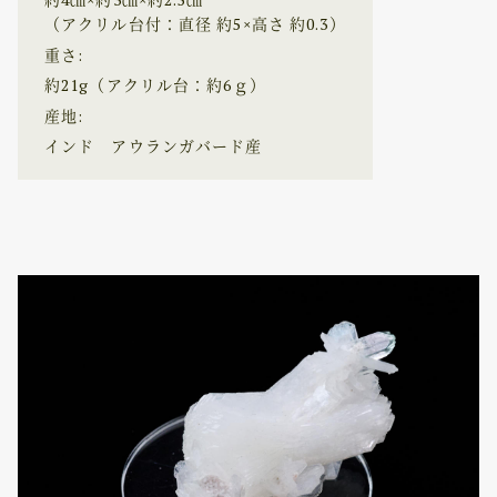
（アクリル台付：直径 約5×高さ 約0.3）
重さ:
約21g（アクリル台：約6ｇ）
産地:
インド アウランガバード産