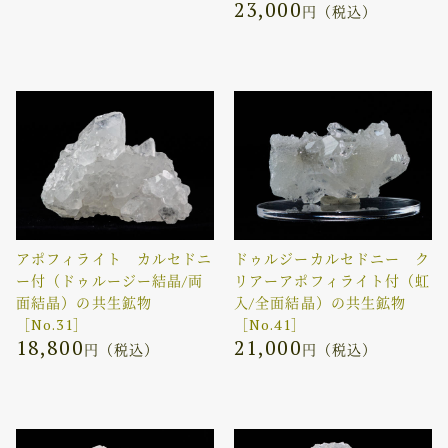
23,000
円（税込）
アポフィライト カルセドニ
ドゥルジーカルセドニー ク
ー付（ドゥルージー結晶/両
リアーアポフィライト付（虹
面結晶）の共生鉱物
入/全面結晶）の共生鉱物
［No.31］
［No.41］
18,800
21,000
円（税込）
円（税込）