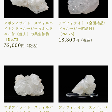
アポフィライト スティルバ
アポフィライト（全面結晶/
イトとドゥルージーカルセド
ドゥルージー結晶付）
ニー付（虹入）の共生鉱物
［No.76］
18,800
［No.78］
円（税込）
32,000
円（税込）
アポフィライト スティルバ
アポフィライト スティルバ