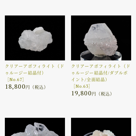
クリアーアポフィライト（ド
クリアーアポフィライト（ド
ゥルージー結晶付）
ゥルージー結晶付/ダブルポ
［No.67］
イント/全面結晶）
18,800
［No.63］
円（税込）
19,800
円（税込）