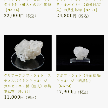
ダイト付（虹入）の共生鉱物
ティルバイト付（鉄分付/虹
［No.24］
入）の共生鉱物［No.91］
22,000
24,800
円（税込）
円（税込）
クリアーアポフィライト ス
アポフィライト（全面結晶/
ティルバイトとドゥルージー
ドゥルージー結晶付）
カルセドニー付（虹入）の共
［No.74］
17,900
生鉱物［No.84］
円（税込）
11,000
円（税込）