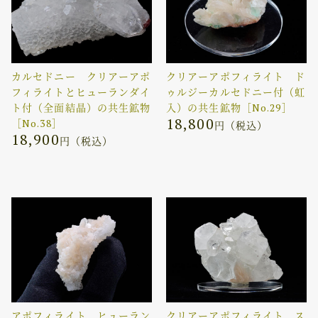
カルセドニー クリアーアポ
クリアーアポフィライト ド
フィライトとヒューランダイ
ゥルジーカルセドニー付（虹
ト付（全面結晶）の共生鉱物
入）の共生鉱物［No.29］
18,800
［No.38］
円（税込）
18,900
円（税込）
アポフィライト ヒューラン
クリアーアポフィライト ス