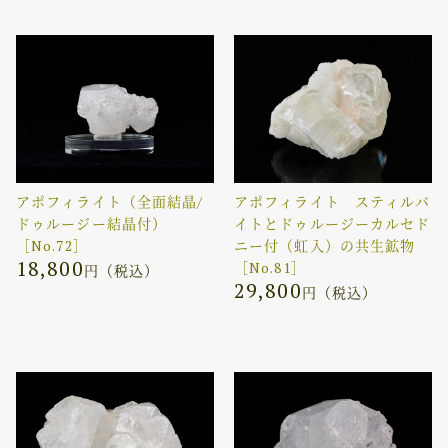
アポフィライト（全面結晶/
アポフィライト スティルバ
ドゥルージー結晶付）
イトとドゥルージーカルセド
［No.72］
ニー付（虹入）の共生鉱物
18,800
［No.81］
円（税込）
29,800
円（税込）