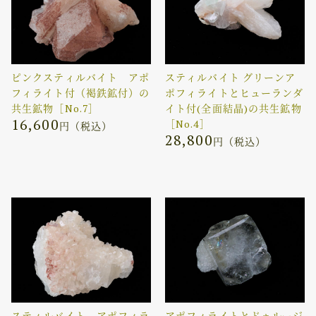
ピンクスティルバイト アポ
スティルバイト グリーンア
フィライト付（褐鉄鉱付）の
ポフィライトとヒューランダ
共生鉱物［No.7］
イト付(全面結晶)の共生鉱物
16,600
［No.4］
円（税込）
28,800
円（税込）
スティルバイト アポフィラ
アポフィライトとドゥルージ