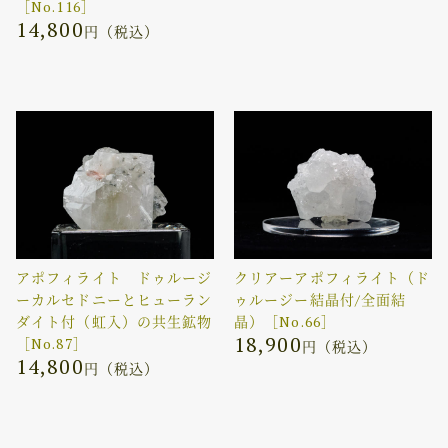
［No.116］
14,800
円（税込）
アポフィライト ドゥルージ
クリアーアポフィライト（ド
ーカルセドニーとヒューラン
ゥルージー結晶付/全面結
ダイト付（虹入）の共生鉱物
晶）［No.66］
18,900
［No.87］
円（税込）
14,800
円（税込）