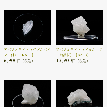
アポフィライト（ダブルポイ
アポフィライト（ドゥルージ
ント付）［No.51］
ー結晶付）［No.64］
6,900
13,900
円（税込）
円（税込）