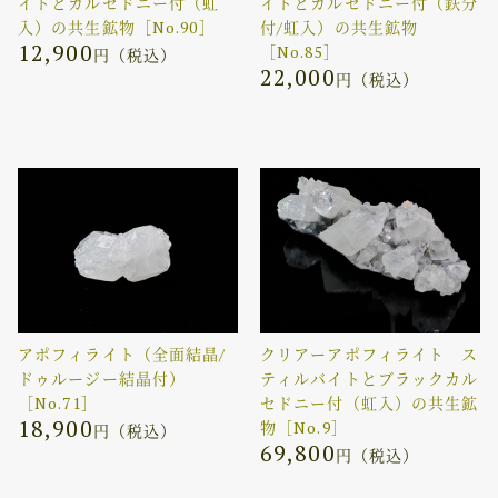
イトとカルセドニー付（虹
イトとカルセドニー付（鉄分
入）の共生鉱物［No.90］
付/虹入）の共生鉱物
12,900
［No.85］
円（税込）
22,000
円（税込）
アポフィライト（全面結晶/
クリアーアポフィライト ス
ドゥルージー結晶付）
ティルバイトとブラックカル
［No.71］
セドニー付（虹入）の共生鉱
18,900
物［No.9］
円（税込）
69,800
円（税込）