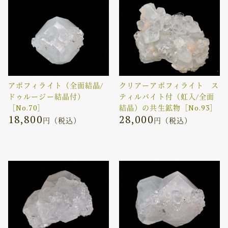
アポフィライト（全面結晶/
クリアーアポフィライト ス
ドゥルージー結晶付）
ティルバイト付（虹入/全面
［No.70］
結晶）の共生鉱物［No.93］
18,800
28,000
円（税込）
円（税込）