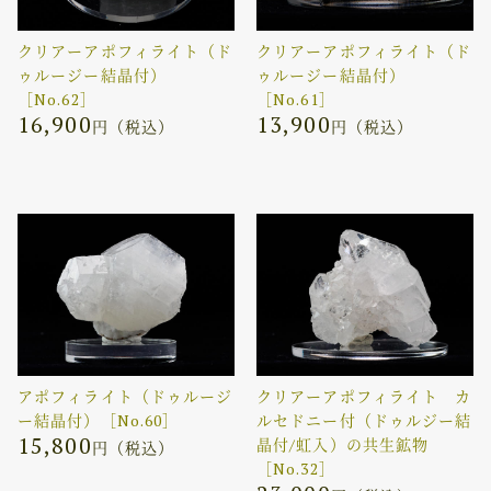
クリアーアポフィライト（ド
クリアーアポフィライト（ド
ゥルージー結晶付）
ゥルージー結晶付）
［No.62］
［No.61］
16,900
13,900
円（税込）
円（税込）
アポフィライト（ドゥルージ
クリアーアポフィライト カ
ー結晶付）［No.60］
ルセドニー付（ドゥルジー結
15,800
晶付/虹入）の共生鉱物
円（税込）
［No.32］