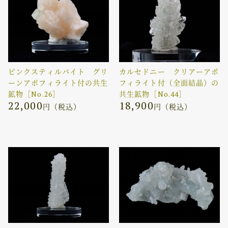
ピンクスティルバイト グリ
カルセドニー クリアーアポ
ーンアポフィライト付の共生
フィライト付（全面結晶）の
鉱物［No.26］
共生鉱物［No.44］
22,000
18,900
円（税込）
円（税込）