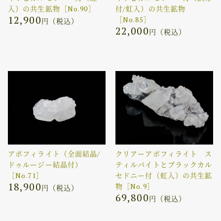
入）の共生鉱物［No.90］
付/虹入）の共生鉱物
12,900
［No.85］
円（税込）
22,000
円（税込）
アポフィライト（全面結晶/
クリアーアポフィライト ス
ドゥルージー結晶付）
ティルバイトとブラックカル
［No.71］
セドニー付（虹入）の共生鉱
18,900
物［No.9］
円（税込）
69,800
円（税込）