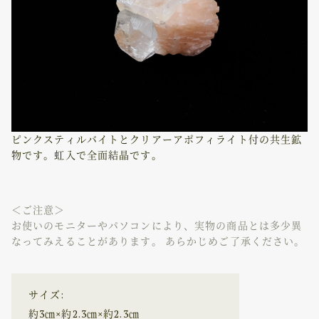
ピンクスティルバイトとクリアーアポフィライト付の共生鉱
物です。虹入で全面結晶です。
＜ご注意＞
お使いのモニターやパソコンにより、実物の商品とは多少異
なってみえることがあります。 あらかじめご了承ください。
サイズ:
約3㎝×約2.3㎝×約2.3㎝