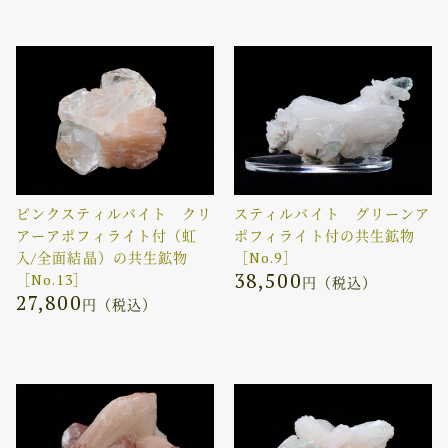
ピンクスティルバイト クリ
スティルバイト グリーンア
アーアポフィライト付（虹
ポフィライト付の共生鉱物
入/全面結晶）の共生鉱物
［No.9］
38,500
［No.13］
円（税込）
27,800
円（税込）