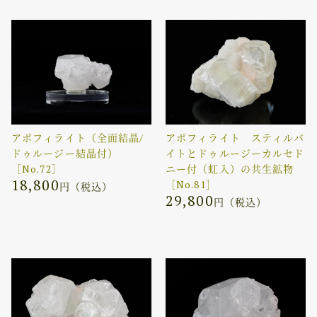
アポフィライト（全面結晶/
アポフィライト スティルバ
ドゥルージー結晶付）
イトとドゥルージーカルセド
［No.72］
ニー付（虹入）の共生鉱物
18,800
［No.81］
円（税込）
29,800
円（税込）