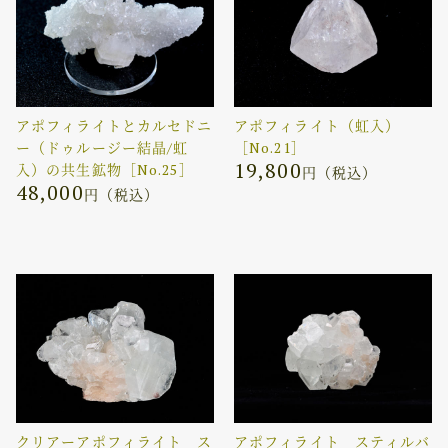
アポフィライトとカルセドニ
アポフィライト（虹入）
ー（ドゥルージー結晶/虹
［No.21］
19,800
入）の共生鉱物［No.25］
円（税込）
48,000
円（税込）
クリアーアポフィライト ス
アポフィライト スティルバ