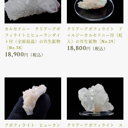
カルセドニー クリアーアポ
クリアーアポフィライト ド
フィライトとヒューランダイ
ゥルジーカルセドニー付（虹
ト付（全面結晶）の共生鉱物
入）の共生鉱物［No.29］
18,800
［No.38］
円（税込）
18,900
円（税込）
アポフィライト ヒューラン
クリアーアポフィライト ス