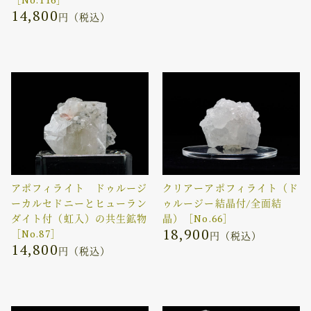
14,800
円（税込）
アポフィライト ドゥルージ
クリアーアポフィライト（ド
ーカルセドニーとヒューラン
ゥルージー結晶付/全面結
ダイト付（虹入）の共生鉱物
晶）［No.66］
18,900
［No.87］
円（税込）
14,800
円（税込）