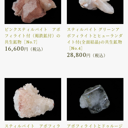
ピンクスティルバイト アポ
スティルバイト グリーンア
フィライト付（褐鉄鉱付）の
ポフィライトとヒューランダ
共生鉱物［No.7］
イト付(全面結晶)の共生鉱物
16,600
［No.4］
円（税込）
28,800
円（税込）
スティルバイト アポフィラ
アポフィライトとドゥルージ