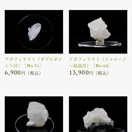
アポフィライト（ダブルポイ
アポフィライト（ドゥルージ
ント付）［No.51］
ー結晶付）［No.64］
6,900
13,900
円（税込）
円（税込）