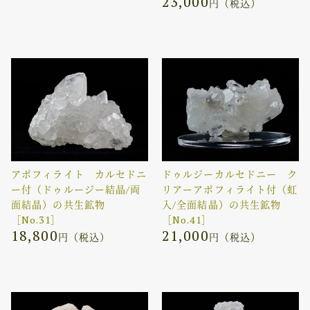
23,000
円（税込）
アポフィライト カルセドニ
ドゥルジーカルセドニー ク
ー付（ドゥルージー結晶/両
リアーアポフィライト付（虹
面結晶）の共生鉱物
入/全面結晶）の共生鉱物
［No.31］
［No.41］
18,800
21,000
円（税込）
円（税込）