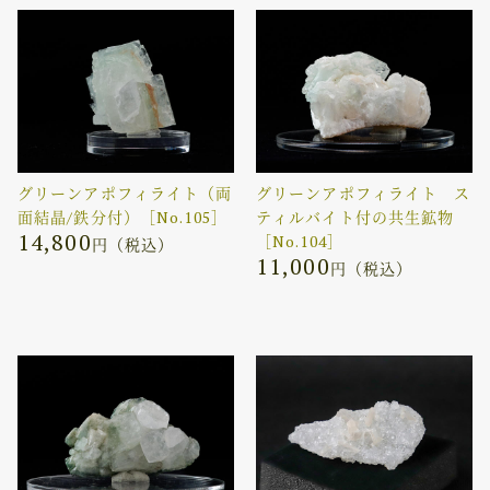
グリーンアポフィライト（両
グリーンアポフィライト ス
面結晶/鉄分付）［No.105］
ティルバイト付の共生鉱物
14,800
［No.104］
円（税込）
11,000
円（税込）