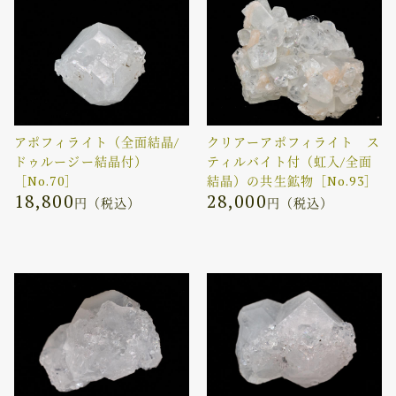
アポフィライト（全面結晶/
クリアーアポフィライト ス
ドゥルージー結晶付）
ティルバイト付（虹入/全面
［No.70］
結晶）の共生鉱物［No.93］
18,800
28,000
円（税込）
円（税込）