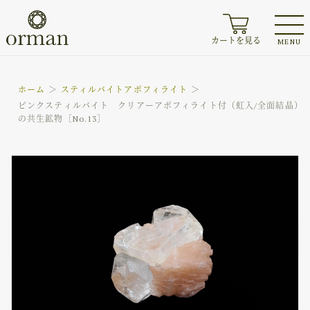
カートを見る
MENU
ホーム
スティルバイト
アポフィライト
ピンクスティルバイト クリアーアポフィライト付（虹入/全面結晶）
の共生鉱物［No.13］