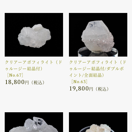
クリアーアポフィライト（ド
クリアーアポフィライト（ド
ゥルージー結晶付）
ゥルージー結晶付/ダブルポ
［No.67］
イント/全面結晶）
18,800
［No.63］
円（税込）
19,800
円（税込）