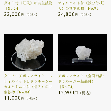
ダイト付（虹入）の共生鉱物
ティルバイト付（鉄分付/虹
［No.24］
入）の共生鉱物［No.91］
22,000
24,800
円（税込）
円（税込）
クリアーアポフィライト ス
アポフィライト（全面結晶/
ティルバイトとドゥルージー
ドゥルージー結晶付）
カルセドニー付（虹入）の共
［No.74］
17,900
生鉱物［No.84］
円（税込）
11,000
円（税込）