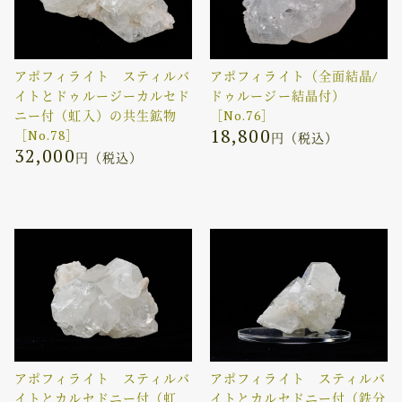
アポフィライト スティルバ
アポフィライト（全面結晶/
イトとドゥルージーカルセド
ドゥルージー結晶付）
ニー付（虹入）の共生鉱物
［No.76］
18,800
［No.78］
円（税込）
32,000
円（税込）
アポフィライト スティルバ
アポフィライト スティルバ
イトとカルセドニー付（虹
イトとカルセドニー付（鉄分