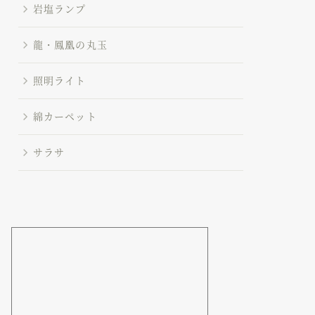
岩塩ランプ
龍・鳳凰の丸玉
照明ライト
綿カーペット
サラサ