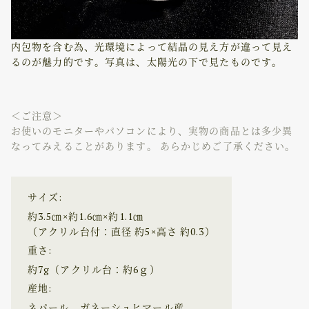
内包物を含む為、光環境によって結晶の見え方が違って見え
るのが魅力的です。写真は、太陽光の下で見たものです。
＜ご注意＞
お使いのモニターやパソコンにより、実物の商品とは多少異
なってみえることがあります。 あらかじめご了承ください。
サイズ:
約3.5㎝×約1.6㎝×約1.1㎝
（アクリル台付：直径 約5×高さ 約0.3）
重さ:
約7g（アクリル台：約6ｇ）
産地:
ネパール ガネーシュヒマール産