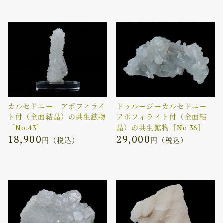
カルセドニー アポフィライ
ドゥルージーカルセドニー
ト付（全面結晶）の共生鉱物
アポフィライト付（全面結
［No.43］
晶）の共生鉱物［No.36］
18,900
29,000
円（税込）
円（税込）