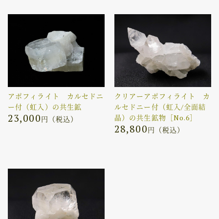
アポフィライト カルセドニ
クリアーアポフィライト カ
ー付（虹入）の共生鉱
ルセドニー付（虹入/全面結
23,000
晶）の共生鉱物［No.6］
円（税込）
28,800
円（税込）