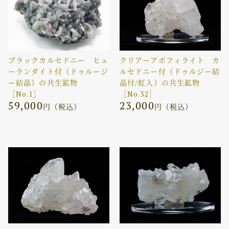
ブラックカルセドニー ヒュ
クリアーアポフィライト カ
ーランダイト付（ドゥルージ
ルセドニー付（ドゥルジー結
ー結晶）の共生鉱物
晶付/虹入）の共生鉱物
［No.1］
［No.32］
59,000
23,000
円（税込）
円（税込）