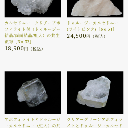
カルセドニー クリアーアポ
ドゥルージーカルセドニー
フィライト付（ドゥルージー
(ライトピンク)［No.31］
24,500
結晶/両面結晶/虹入）の共生
円（税込）
鉱物［No.32］
18,900
円（税込）
アポフィライトとドゥルージ
クリアーグリーンアポフィラ
ーカルセドニー（虹入）の共
イトとドゥルージーカルセド