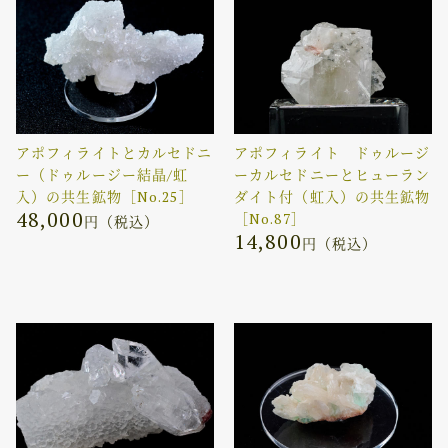
アポフィライトとカルセドニ
アポフィライト ドゥルージ
ー（ドゥルージー結晶/虹
ーカルセドニーとヒューラン
入）の共生鉱物［No.25］
ダイト付（虹入）の共生鉱物
48,000
［No.87］
円（税込）
14,800
円（税込）