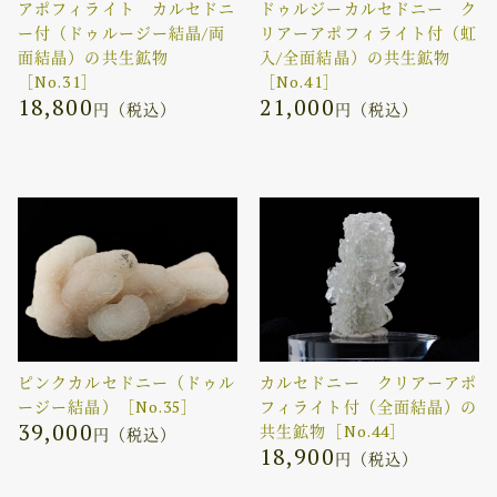
アポフィライト カルセドニ
ドゥルジーカルセドニー ク
ー付（ドゥルージー結晶/両
リアーアポフィライト付（虹
面結晶）の共生鉱物
入/全面結晶）の共生鉱物
［No.31］
［No.41］
18,800
21,000
円（税込）
円（税込）
ピンクカルセドニー（ドゥル
カルセドニー クリアーアポ
ージー結晶）［No.35］
フィライト付（全面結晶）の
39,000
共生鉱物［No.44］
円（税込）
18,900
円（税込）