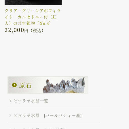
クリアーグリーンアポフィラ
イト カルセドニー付（虹
入）の共生鉱物［No.4］
22,000
円（税込）
ヒマラヤ水晶一覧
ヒマラヤ水晶 [パールバティー産]