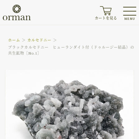
カートを見る
MENU
ホーム
カルセドニー
ブラックカルセドニー ヒューランダイト付（ドゥルージー結晶）の
共生鉱物［No.1］