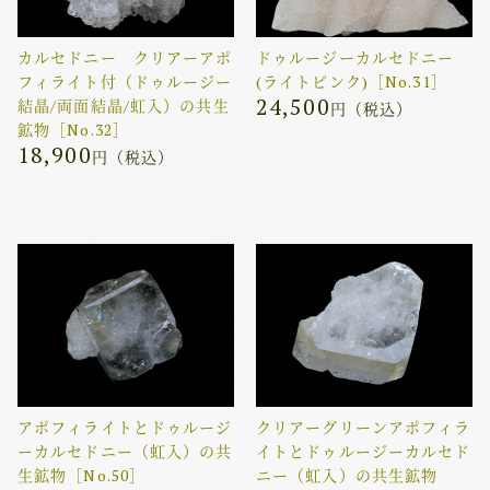
カルセドニー クリアーアポ
ドゥルージーカルセドニー
フィライト付（ドゥルージー
(ライトピンク)［No.31］
24,500
結晶/両面結晶/虹入）の共生
円（税込）
鉱物［No.32］
18,900
円（税込）
アポフィライトとドゥルージ
クリアーグリーンアポフィラ
ーカルセドニー（虹入）の共
イトとドゥルージーカルセド
生鉱物［No.50］
ニー（虹入）の共生鉱物