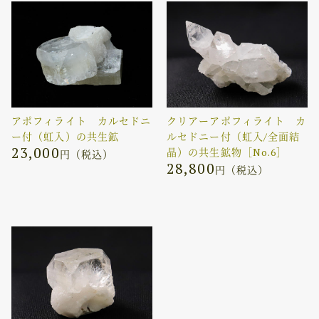
アポフィライト カルセドニ
クリアーアポフィライト カ
ー付（虹入）の共生鉱
ルセドニー付（虹入/全面結
23,000
晶）の共生鉱物［No.6］
円（税込）
28,800
円（税込）