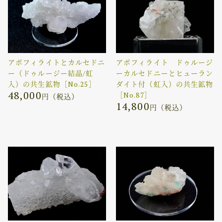
アポフィライトとカルセドニ
アポフィライト ドゥルージ
ー（ドゥルージー結晶/虹
ーカルセドニーとヒューラン
入）の共生鉱物［No.25］
ダイト付（虹入）の共生鉱物
48,000
［No.87］
円（税込）
14,800
円（税込）