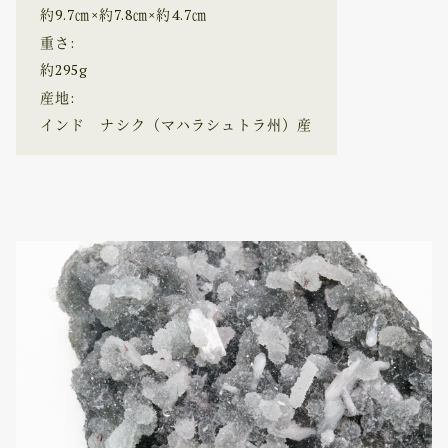
約9.7㎝×約7.8㎝×約4.7㎝
重さ:
約295g
産地:
インド ナシク（マハラシュトラ州）産