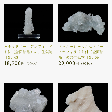
カルセドニー アポフィライ
ドゥルージーカルセドニー
ト付（全面結晶）の共生鉱物
アポフィライト付（全面結
［No.43］
晶）の共生鉱物［No.36］
18,900
29,000
円（税込）
円（税込）