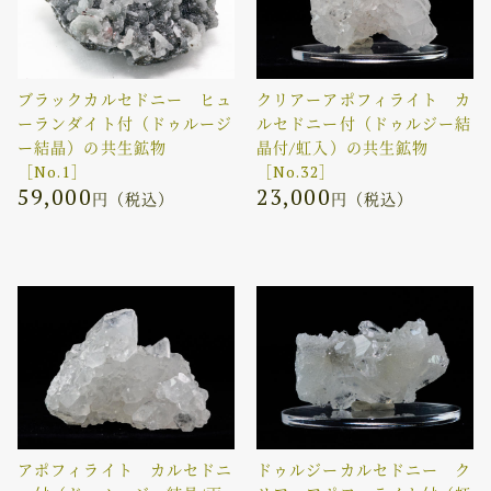
ブラックカルセドニー ヒュ
クリアーアポフィライト カ
ーランダイト付（ドゥルージ
ルセドニー付（ドゥルジー結
ー結晶）の共生鉱物
晶付/虹入）の共生鉱物
［No.1］
［No.32］
59,000
23,000
円（税込）
円（税込）
アポフィライト カルセドニ
ドゥルジーカルセドニー ク