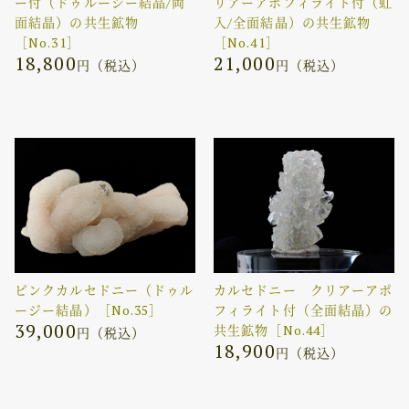
ー付（ドゥルージー結晶/両
リアーアポフィライト付（虹
面結晶）の共生鉱物
入/全面結晶）の共生鉱物
［No.31］
［No.41］
18,800
21,000
円（税込）
円（税込）
ピンクカルセドニー（ドゥル
カルセドニー クリアーアポ
ージー結晶）［No.35］
フィライト付（全面結晶）の
39,000
共生鉱物［No.44］
円（税込）
18,900
円（税込）