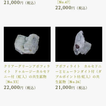
21,000
［No.47］
円（税込）
22,000
円（税込）
クリアーグリーンアポフィラ
アポフィライト カルセドニ
イト ドゥルージーカルセド
ーとヒューランダイト付（ダ
ニー付（虹入）の共生鉱物
ブルポイント付/虹入）の共
［No.33］
生鉱物［No.26］
22,000
21,000
円（税込）
円（税込）