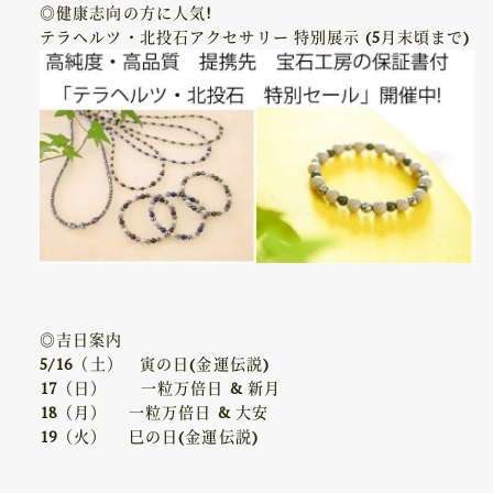
◎健康志向の方に人気!
テラヘルツ・北投石アクセサリー 特別展示 (5月末頃まで)
◎吉日案内
5/16（土） 寅の日(金運伝説)
17（日） 一粒万倍日 & 新月
18（月） 一粒万倍日 & 大安
19（火） 巳の日(金運伝説)